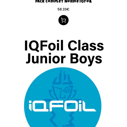
Pack complet Norme IQFoil
58.33
€