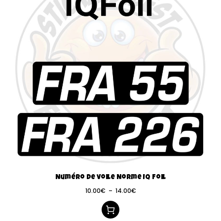
Numéro de voile Norme IQ Foil
10.00
€
–
14.00
€