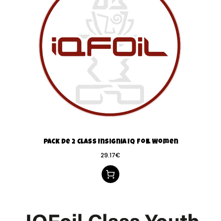
Pack de 2 Class Insignia IQ Foil Women
29.17
€