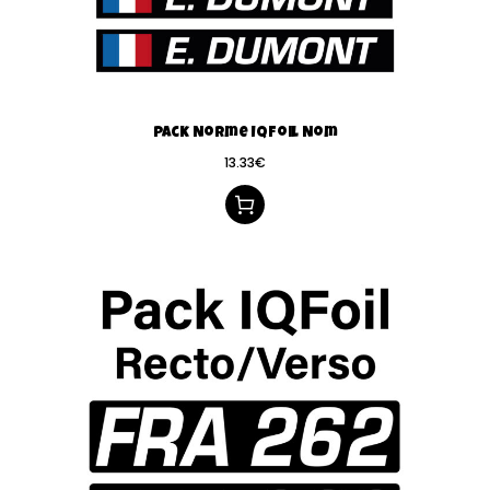
Pack Norme IQFoil Nom
13.33
€