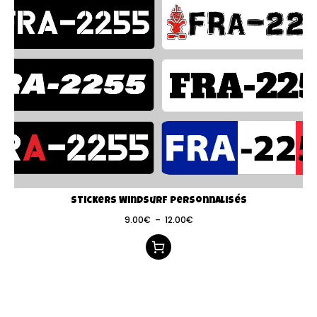
Stickers Windsurf personnalisés
9.00
€
–
12.00
€