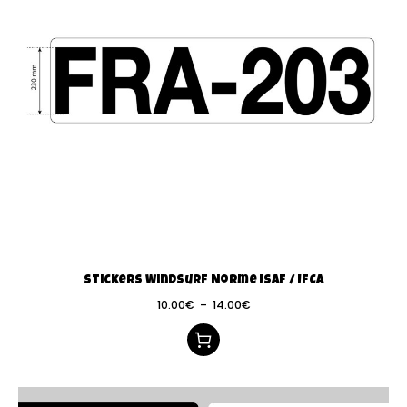
Stickers Windsurf Norme ISAF / IFCA
10.00
€
–
14.00
€