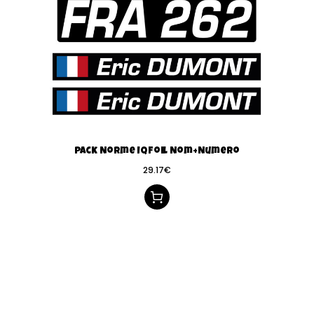
Pack Norme IQFoil Nom+Numero
29.17
€