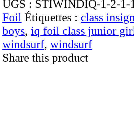
UGS :
STIWINDIQ-1-2-1-1
Foil
Étiquettes :
class insig
boys
,
iq foil class junior gir
windsurf
,
windsurf
Share this product