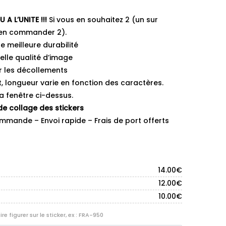
A L’UNITE !!!
Si vous en souhaitez 2 (un sur
t en commander 2).
 meilleure durabilité
elle qualité d’image
r les décollements
, longueur varie en fonction des caractères.
a fenêtre ci-dessus.
de collage des stickers
mmande – Envoi rapide – Frais de port offerts
14.00
€
12.00
€
10.00
€
e figurer sur le sticker, ex : FRA-950