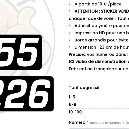
A partir de 10 € /pièce
ATTENTION : STICKER VENDU 
chaque face de voile il fau
Adhésif polymère pour une
Impression HD pour une b
Bords arrondis pour évite
Dimension : 23 cm de haut
Précisez vos numéros dans l
ICI vidéo de démonstration 
Fabrication française sur co
Tarif degressif
1-5
6-9
10-100
Numéro
*
Indiquez le numéro à fair