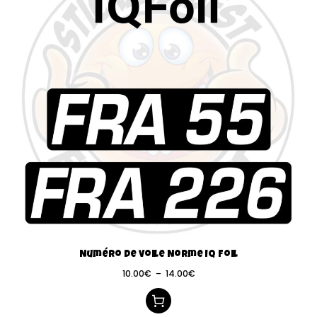
Numéro de voile Norme IQ Foil
10.00
€
–
14.00
€