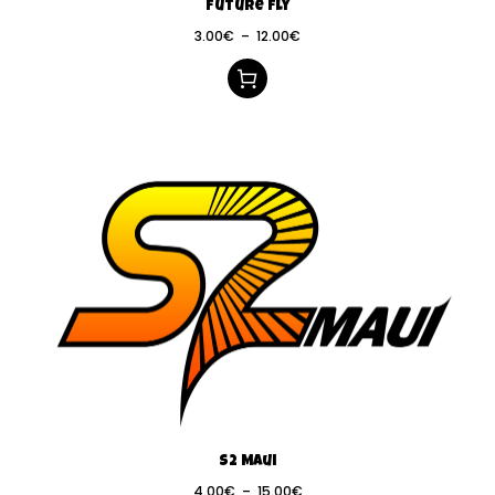
Future Fly
3.00
€
–
12.00
€
S2 Maui
4.00
€
–
15.00
€