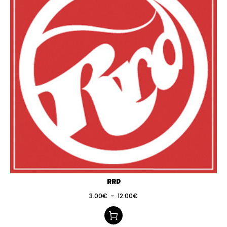
RRD
3.00
€
–
12.00
€