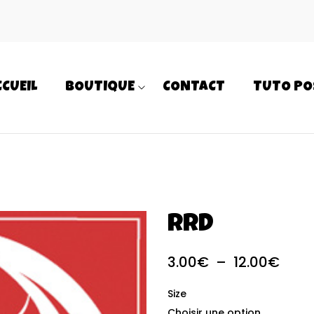
CCUEIL
BOUTIQUE
CONTACT
TUTO PO
RRD
3.00
€
–
12.00
€
Size