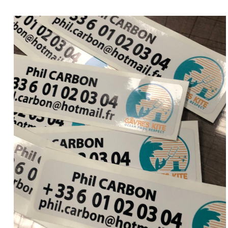
12.00
€
26.00
€