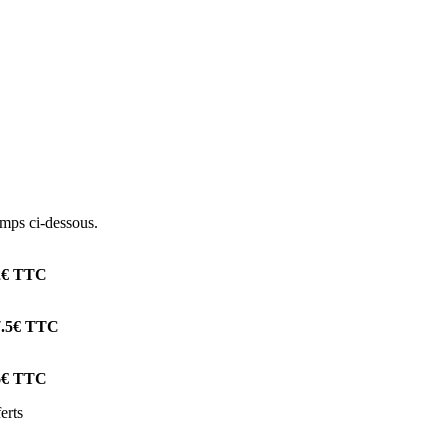
amps ci-dessous.
12€ TTC
17.5€ TTC
26€ TTC
erts