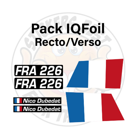
58.33
€