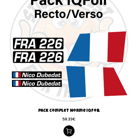
Pack complet Norme IQFoil
58.33
€