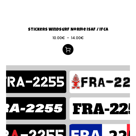
Stickers Windsurf Norme ISAF / IFCA
10.00
€
–
14.00
€