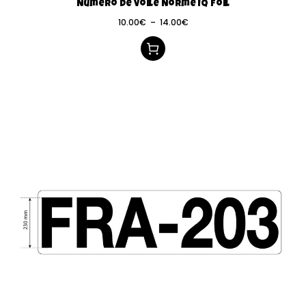
Numéro de voile Norme IQ Foil
10.00
€
–
14.00
€